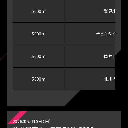
5000ｍ
鷲見 梓沙
5000ｍ
チェムタイ・デボ
5000ｍ
筒井 咲帆
5000ｍ
北川 星瑠
2026年5月10日（日）