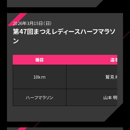
2026年3月15日（日）
第47回まつえレディースハーフマラソ
ン
種目
選手
10kｍ
鷲見 梓沙
ハーフマラソン
山本 明日香