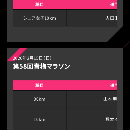
種目
選手
シニア女子10km
吉田 莉帆
2026年2月15日（日）
第58回青梅マラソン
種目
選手
30km
山本 明日香
10km
橋本 奈津