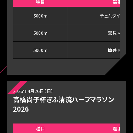
種目
選手
5000m
チェムタイ・デボ
5000m
鷲見 梓沙
5000m
筒井 咲帆
2026年4月26日（日）
高橋尚子杯ぎふ清流ハーフマラソン
2026
種目
選手