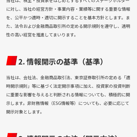
当社は、株主・投資家をはじめとするすべてのステークホルダー
IR INFORMATION
に対し、当社の経営方針・事業内容・業績等に関する重要な情報
を、公平かつ適時・適切に開示することを基本方針とします。ま
投資家情報
た、法令および金融商品取引所の定める開示規則を遵守し、透明
性の高い経営を推進してまいります。
RECRUIT
採用情報
2. 情報開示の基準（基準）
CULTURE
当社は、会社法、金融商品取引法、東京証券取引所の定める「適
文化・芸術活動
時開示規則」等に基づく法定開示事項に加え、投資家の投資判断
に重要な影響を与えると判断される情報についても、積極的に開
示します。非財務情報（ESG情報等）についても、必要に応じて
開示対象とします。