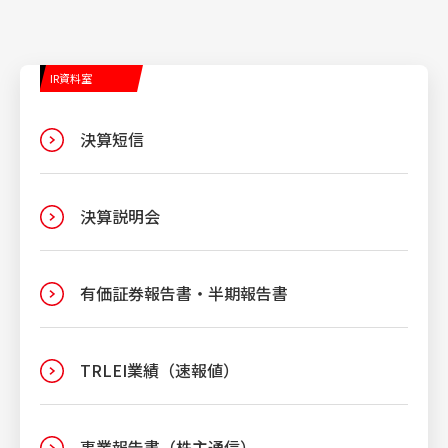
IR INFORMATION
投資家情報
IR資料室
RECRUIT
決算短信
採用情報
決算説明会
CULTURE
文化・芸術活動
有価証券報告書・半期報告書
TRLEI業績（速報値）
事業報告書（株主通信）