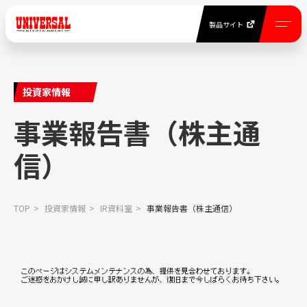
製品サイト
EN
製品サイト
投資家情報
NEWS
事業報告書（株主通
ニュース一覧
信）
COMPANY INFORMATION
TOP
投資家情報
IR資料室
事業報告書（株主通信）
当社について
BUSINESS
事業紹介