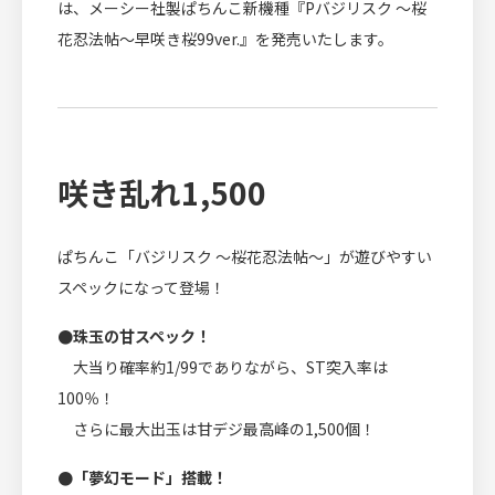
は、メーシー社製ぱちんこ新機種『Pバジリスク ～桜
花忍法帖～早咲き桜99ver.』を発売いたします。
咲き乱れ1,500
ぱちんこ「バジリスク ～桜花忍法帖～」が遊びやすい
スペックになって登場！
●珠玉の甘スペック！
大当り確率約1/99でありながら、ST突入率は
100％！
さらに最大出玉は甘デジ最高峰の1,500個！
●「夢幻モード」搭載！