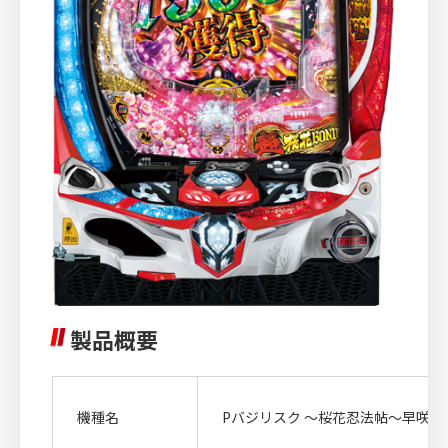
製品概要
機種名
Pバジリスク ～桜花忍法帖～早咲き桜9