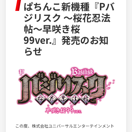
ぱちんこ新機種『Pバ
IR INFORMATION
ジリスク ～桜花忍法
投資家情報
帖～早咲き桜
99ver.』発売のお知
RECRUIT
らせ
採用情報
CULTURE
文化・芸術活動
この度、株式会社ユニバーサルエンターテインメント