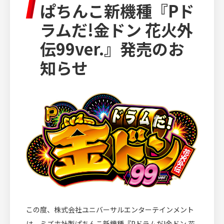
ぱちんこ新機種『Pド
IR INFORMATION
ラムだ!金ドン 花火外
投資家情報
伝99ver.』発売のお
知らせ
RECRUIT
採用情報
CULTURE
文化・芸術活動
この度、株式会社ユニバーサルエンターテインメント
は、ミズホ社製ぱちんこ新機種『Pドラムだ!金ドン 花