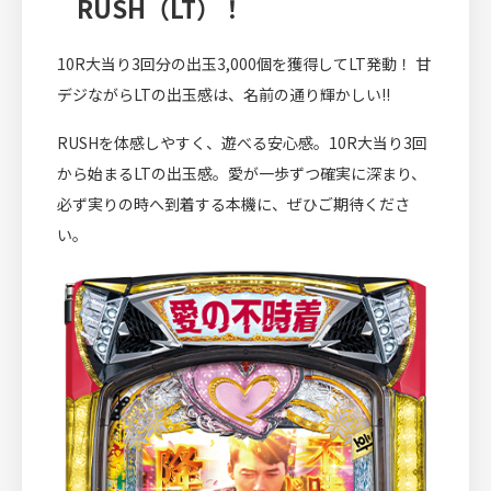
RUSH（LT）！
10R大当り3回分の出玉3,000個を獲得してLT発動！ 甘
デジながらLTの出玉感は、名前の通り輝かしい!!
RUSHを体感しやすく、遊べる安心感。10R大当り3回
から始まるLTの出玉感。愛が一歩ずつ確実に深まり、
必ず実りの時へ到着する本機に、ぜひご期待くださ
い。