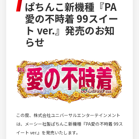
ぱちんこ新機種『PA
IR INFORMATION
愛の不時着 99スイー
投資家情報
ト ver.』発売のお知
らせ
RECRUIT
採用情報
CULTURE
文化・芸術活動
この度、株式会社ユニバーサルエンターテインメント
は、メーシー社製ぱちんこ新機種『PA愛の不時着 99ス
イート ver.』を発売いたします。