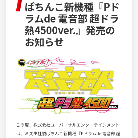
ぱちんこ新機種『Pド
IR INFORMATION
ラムde 電音部 超ドラ
投資家情報
熱4500ver.』発売の
お知らせ
RECRUIT
採用情報
CULTURE
文化・芸術活動
この度、株式会社ユニバーサルエンターテインメント
は、ミズホ社製ぱちんこ新機種『Pドラムde 電音部 超