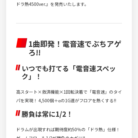
ドラ熱4500ver.』を発売いたします。
1曲即発！電音速でぶちアゲ
ろ!!
いつでも打てる「電音速スペッ
ク」！
高スタート×救済機能×1回転決着で「電音速」のタイ
パを実現！ 4,500個＋αの1G連がフロアを熱くする!!
勝負は常に1/2！
ドラムが出現すれば期待度約50％の「ドラ熱」仕様！